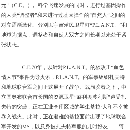
元”（C.E。）。科学飞速发展的同时，进行过基因操作
的人类“调整者”和未进行过基因操作的“自然人”之间的
对立逐渐激化。分别以宇宙殖民卫星群“P.L.A.N.T。”和
地球为据点，调整者和自然人双方之间长期以来处于紧
张状态。
C.E.70年，以针对P.L.A.N.T。的核攻击“血色
情人节”事件为导火索，P.L.A.N.T。的军事组织扎夫特
和地球联合军之间正式展开了战争。战局胶着之下，中
立国奥布联合首长国的资源卫星“赫利奥波利斯”遭受扎
夫特的突袭，正在工业仓库区域的学生基拉·大和不幸被
卷入战火。此时，正在避难的基拉面前出现了地球联合
军开发的MS，以及身披扎夫特军服的儿时好友——阿