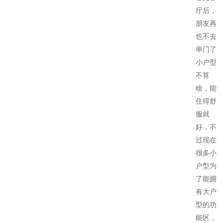
厅后，
朋友再
也不去
串门了
小户型
不算
啥，能
住得舒
服就
好，不
过现在
很多小
户型为
了能拥
有大户
型的功
能区，