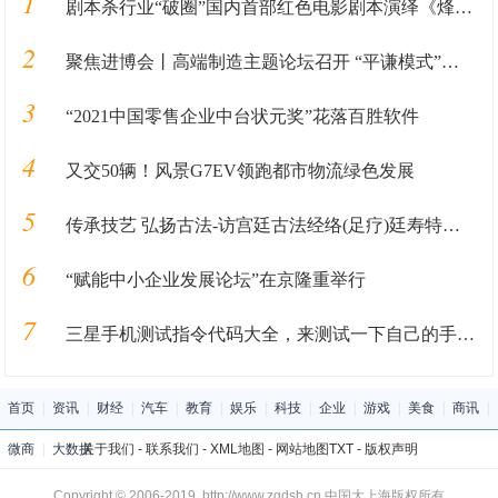
1
剧本杀行业“破圈”国内首部红色电影剧本演绎《烽火末班车》发布
2
聚焦进博会丨高端制造主题论坛召开 “平谦模式”引关注
3
“2021中国零售企业中台状元奖”花落百胜软件
4
又交50辆！风景G7EV领跑都市物流绿色发展
5
传承技艺 弘扬古法-访宫廷古法经络(足疗)廷寿特级大师姚天明
6
“赋能中小企业发展论坛”在京隆重举行
7
三星手机测试指令代码大全，来测试一下自己的手机吧，记得收藏
首页
|
资讯
|
财经
|
汽车
|
教育
|
娱乐
|
科技
|
企业
|
游戏
|
美食
|
商讯
|
微商
|
大数据
关于我们
-
联系我们
-
XML地图
-
网站地图
TXT
-
版权声明
Copyright © 2006-2019 http://www.zgdsh.cn 中国大上海版权所有