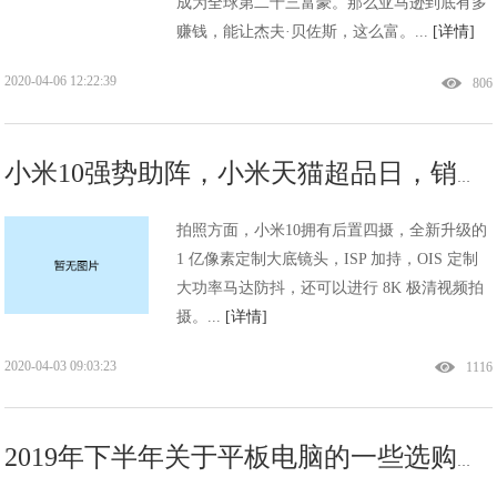
成为全球第二十三富豪。那么亚马逊到底有多
赚钱，能让杰夫·贝佐斯，这么富。...
[详情]
2020-04-06 12:22:39
806
小米10强势助阵，小米天猫超品日，销售额怒破3亿！
拍照方面，小米10拥有后置四摄，全新升级的
1 亿像素定制大底镜头，ISP 加持，OIS 定制
大功率马达防抖，还可以进行 8K 极清视频拍
摄。...
[详情]
2020-04-03 09:03:23
1116
2019年下半年关于平板电脑的一些选购推荐