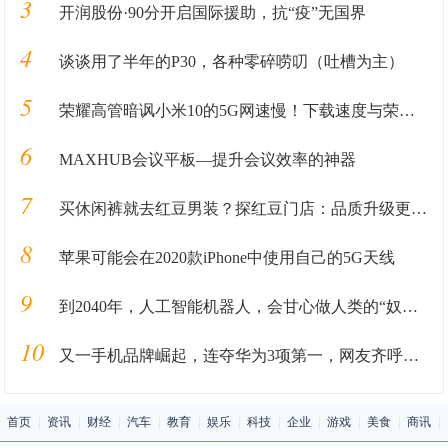
3
开润股份·90分开启国际援助，抗“疫”无国界
4
谈谈用了半年的P30，各种零碎唠叨（吐槽为主）
5
荣耀高管暗讽小米10的5G网速慢！下载速度与荣耀V30相差4.2倍？
6
MAXHUB会议平板—提升会议效率的神器
7
买休闲裤就去红豆男装？探红豆门店：品质升级更有型
8
苹果可能会在2020款iPhone中使用自己的5G天线
9
到2040年，人工智能机器人，会甘心做人类的“奴隶”吗
10
又一手机品牌崛起，连夺华为3项第一，网友齐呼：干得漂亮
首页
|
资讯
|
财经
|
汽车
|
教育
|
娱乐
|
科技
|
企业
|
游戏
|
美食
|
商讯
|