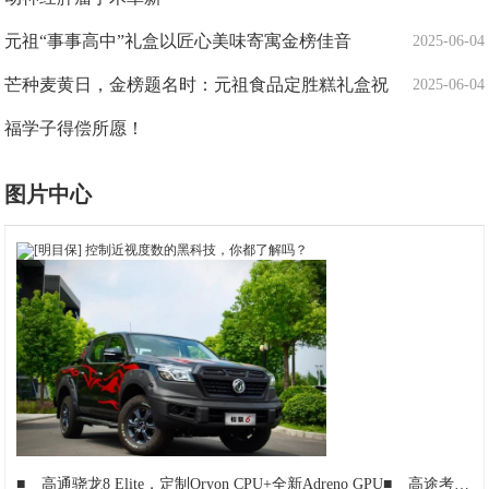
元祖“事事高中”礼盒以匠心美味寄寓金榜佳音
2025-06-04
芒种麦黄日，金榜题名时：元祖食品定胜糕礼盒祝
2025-06-04
福学子得偿所愿！
图片中心
■
高通骁龙8 Elite，定制Oryon CPU+全新Adreno GPU
■
高途考研产品升级发布会：AI赋能+OMO闭环，打造“科学备考”新生态