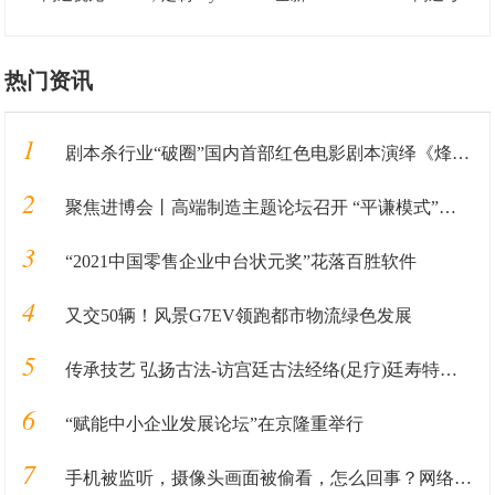
热门资讯
1
剧本杀行业“破圈”国内首部红色电影剧本演绎《烽火末班车》发布
2
聚焦进博会丨高端制造主题论坛召开 “平谦模式”引关注
3
“2021中国零售企业中台状元奖”花落百胜软件
4
又交50辆！风景G7EV领跑都市物流绿色发展
5
传承技艺 弘扬古法-访宫廷古法经络(足疗)廷寿特级大师姚天明
6
“赋能中小企业发展论坛”在京隆重举行
7
手机被监听，摄像头画面被偷看，怎么回事？网络安全日“黑客秀”告诉你