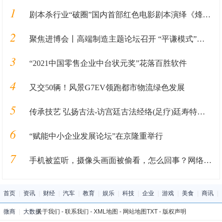
1
剧本杀行业“破圈”国内首部红色电影剧本演绎《烽火末班车》发布
2
聚焦进博会丨高端制造主题论坛召开 “平谦模式”引关注
3
“2021中国零售企业中台状元奖”花落百胜软件
4
又交50辆！风景G7EV领跑都市物流绿色发展
5
传承技艺 弘扬古法-访宫廷古法经络(足疗)廷寿特级大师姚天明
6
“赋能中小企业发展论坛”在京隆重举行
7
手机被监听，摄像头画面被偷看，怎么回事？网络安全日“黑客秀”告诉你
首页
|
资讯
|
财经
|
汽车
|
教育
|
娱乐
|
科技
|
企业
|
游戏
|
美食
|
商讯
|
微商
|
大数据
关于我们
-
联系我们
-
XML地图
-
网站地图
TXT
-
版权声明