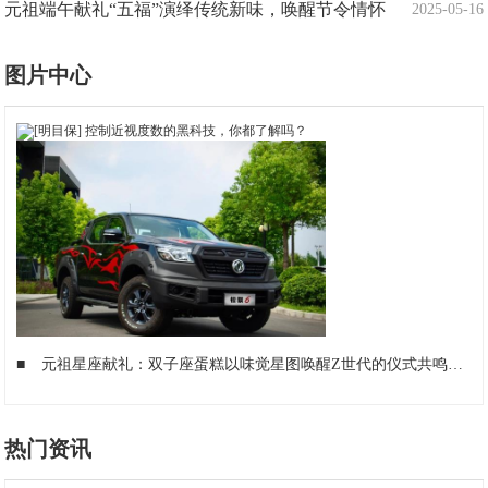
元祖端午献礼“五福”演绎传统新味，唤醒节令情怀
2025-05-16
图片中心
■
元祖星座献礼：双子座蛋糕以味觉星图唤醒Z世代的仪式共鸣
■
热门资讯