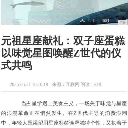
广告
元祖星座献礼：双子座蛋糕
以味觉星图唤醒Z世代的仪
式共鸣
2025-05-21 16:16:18
来源：互联网
阅读：819
当占星学遇上美食主义，一场关于味觉与星座
的浪漫革命正在悄然发生。在Z世代主导的消费浪潮
中，年轻人既渴望用星座标签诠释独特个性，又执着于