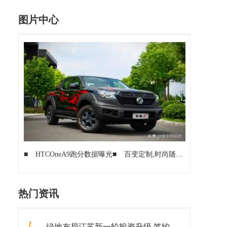
图片中心
■
HTCOneA9跑分数据曝光
■
百变定制,时尚随行!2021TCE服装定制展（上海）全新启动!
热门资讯
1
绿地布局江苏新一轮投资升级 签约江苏银行、落地重大产业