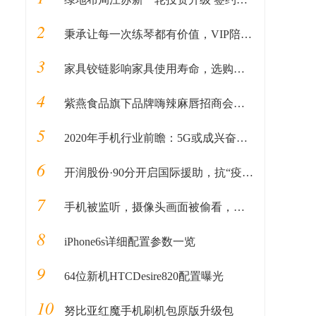
2
秉承让每一次练琴都有价值，VIP陪练收获满满认可
3
家具铰链影响家具使用寿命，选购需谨慎
4
紫燕食品旗下品牌嗨辣麻唇招商会开始报名
5
2020年手机行业前瞻：5G或成兴奋剂，血海竞争依旧日常
6
开润股份·90分开启国际援助，抗“疫”无国界
7
手机被监听，摄像头画面被偷看，怎么回事？网络安全日“黑客秀”告诉你
8
iPhone6s详细配置参数一览
9
64位新机HTCDesire820配置曝光
10
努比亚红魔手机刷机包原版升级包