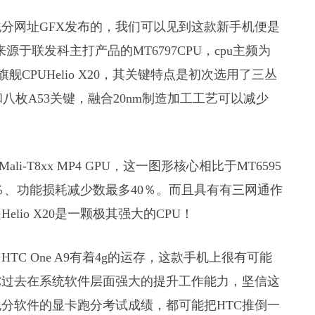
分网址GFX发布的，我们可以见到这款新手机便是
来源于联发科主打产品的MT6797CPU，cpu主频为
旗舰CPUHelio X20，其关键特点是初次选用了三丛
关键和八枚A53关键，融合20nm制造加工工艺可以减少
ali-T8xx MP4 GPU，这一图形核心相比于MT6595
多40％、功能损耗减少数最多40％。而且具有有三网通作
io X20是一颗极其强大的CPU！
C One A9有着4g的运存，这款手机上很有可能
TC过去在系统软件层面强大的提升工作能力，坚信这
分软件的显卡跑分考试成绩，都可能把HTC推倒一