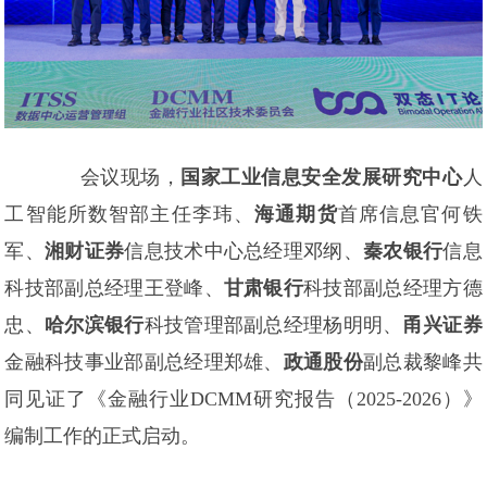
会议现场，
国家工业信息安全发展研究中心
人
工智能所数智部主任李玮、
海通期货
首席信息官何铁
军、
湘财证券
信息技术中心总经理邓纲、
秦农银行
信息
科技部副总经理王登峰、
甘肃银行
科技部副总经理方德
忠、
哈尔滨银行
科技管理部副总经理杨明明、
甬兴证券
金融科技事业部副总经理郑雄、
政通股份
副总裁黎峰共
同见证了《金融行业DCMM研究报告（2025-2026）》
编制工作的正式启动。