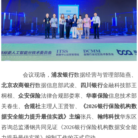
会议现场，
浦发银行
数据经营与管理部陆燕、
北京农商银行
数据信息部武凌、
四川银行
金融科技部王
桐根、
众安保险
法律合规部娄寒、
华泰保险
信息技术部
关春生、
合规社
主理人王贤智、
《2026银行保险机构数
据安全能力提升最佳实践》主编
张兵、
翰纬科技
华东区
咨询总监潘钢共同见证《2026银行保险机构数据安全能
力提升最佳实践》编制工作的正式启动。