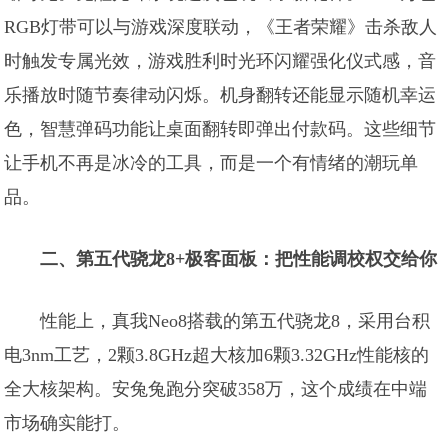
RGB灯带可以与游戏深度联动，《王者荣耀》击杀敌人
时触发专属光效，游戏胜利时光环闪耀强化仪式感，音
乐播放时随节奏律动闪烁。机身翻转还能显示随机幸运
色，智慧弹码功能让桌面翻转即弹出付款码。这些细节
让手机不再是冰冷的工具，而是一个有情绪的潮玩单
品。
二、第五代骁龙8+极客面板：把性能调校权交给你
性能上，真我Neo8搭载的第五代骁龙8，采用台积
电3nm工艺，2颗3.8GHz超大核加6颗3.32GHz性能核的
全大核架构。安兔兔跑分突破358万，这个成绩在中端
市场确实能打。