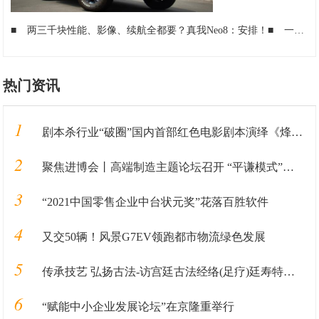
■
两三千块性能、影像、续航全都要？真我Neo8：安排！
■
一加15评测：用了就回不去的165Hz，游戏党这次真的赢了
热门资讯
1
剧本杀行业“破圈”国内首部红色电影剧本演绎《烽火末班车》发布
2
聚焦进博会丨高端制造主题论坛召开 “平谦模式”引关注
3
“2021中国零售企业中台状元奖”花落百胜软件
4
又交50辆！风景G7EV领跑都市物流绿色发展
5
传承技艺 弘扬古法-访宫廷古法经络(足疗)廷寿特级大师姚天明
6
“赋能中小企业发展论坛”在京隆重举行