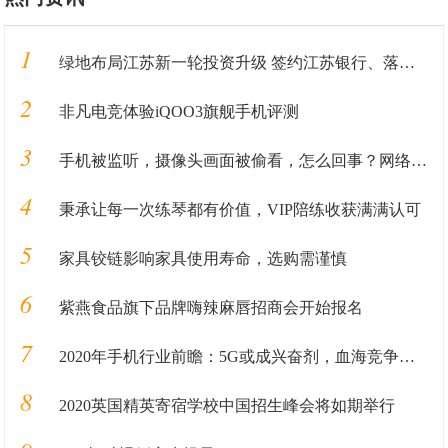
1
绿地布局江苏新一轮投资升级 签约江苏银行、落地重大产业
2
非凡电竞体验iQOO3旗舰手机评测
3
手机被监听，摄像头画面被偷看，怎么回事？网络安全日“黑客秀”告诉你
4
秉承让每一次练琴都有价值，VIP陪练收获满满认可
5
家具铰链影响家具使用寿命，选购需谨慎
6
紫燕食品旗下品牌嗨辣麻唇招商会开始报名
7
2020年手机行业前瞻：5G或成兴奋剂，血海竞争依旧日常
8
2020英国精英寄宿学校中国招生峰会将如期举行