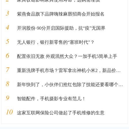
3
紫燕食品旗下品牌嗨辣麻唇招商会开始报名
4
开润股份·90分开启国际援助，抗“疫”无国界
5
无人银行，银行新零售的“塞班时代”？
6
配置依旧无敌 外观泯然大众？一加手机5简单上手
7
重新洗牌手机市场？雷军拿出神机小米2，新品价格将重回7年前？
8
新年快到了，小伙伴们抢红包除了技能还要看哪个手机抢红包速度快
9
智能配件，手机摄影专业有范儿！
10
这家互联网保险公司做起了手机维修的生意