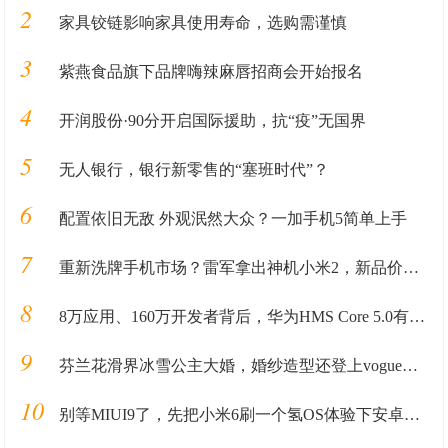
2
家具铰链影响家具使用寿命，选购需谨慎
3
紫燕食品旗下品牌嗨辣麻唇招商会开始报名
4
开润股份·90分开启国际援助，抗“疫”无国界
5
无人银行，银行新零售的“塞班时代”？
6
配置依旧无敌 外观泯然大众？一加手机5简单上手
7
重新洗牌手机市场？雷军拿出神机小米2，新品价格将重回7年前？
8
8万应用、160万开发者背后，华为HMS Core 5.0有什么新玩法？
9
芬兰花滑界冰雪公主大婚，婚纱造型还登上vogue，被赞最美新娘
10
别等MIUI9了，先把小米6刷一个氢OS体验下安卓原生的畅快吧