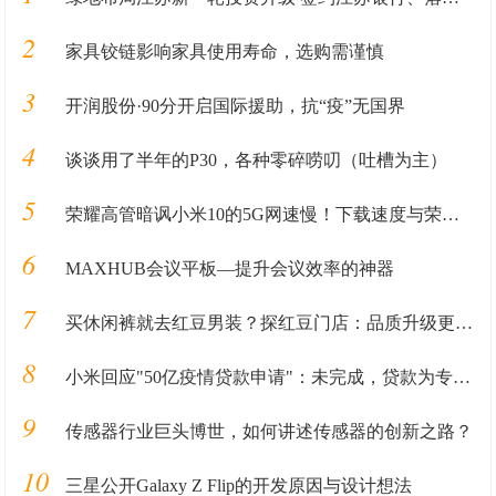
2
家具铰链影响家具使用寿命，选购需谨慎
3
开润股份·90分开启国际援助，抗“疫”无国界
4
谈谈用了半年的P30，各种零碎唠叨（吐槽为主）
5
荣耀高管暗讽小米10的5G网速慢！下载速度与荣耀V30相差4.2倍？
6
MAXHUB会议平板—提升会议效率的神器
7
买休闲裤就去红豆男装？探红豆门店：品质升级更有型
8
小米回应"50亿疫情贷款申请"：未完成，贷款为专款专用
9
传感器行业巨头博世，如何讲述传感器的创新之路？
10
三星公开Galaxy Z Flip的开发原因与设计想法