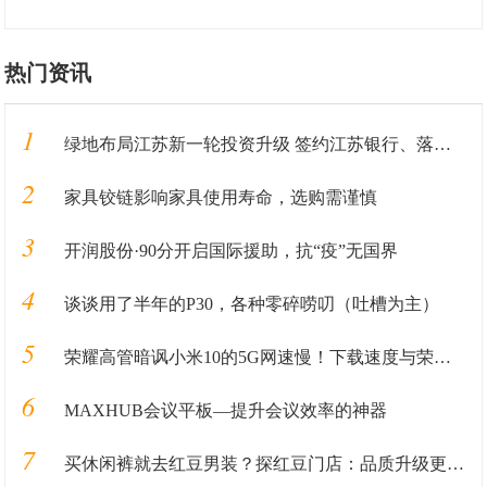
热门资讯
1
绿地布局江苏新一轮投资升级 签约江苏银行、落地重大产业
2
家具铰链影响家具使用寿命，选购需谨慎
3
开润股份·90分开启国际援助，抗“疫”无国界
4
谈谈用了半年的P30，各种零碎唠叨（吐槽为主）
5
荣耀高管暗讽小米10的5G网速慢！下载速度与荣耀V30相差4.2倍？
6
MAXHUB会议平板—提升会议效率的神器
7
买休闲裤就去红豆男装？探红豆门店：品质升级更有型