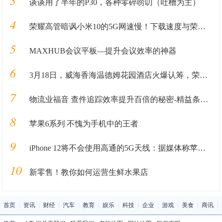
3
谈谈用了半年的P30，各种零碎唠叨（吐槽为主）
4
荣耀高管暗讽小米10的5G网速慢！下载速度与荣耀V30相差4.2倍？
5
MAXHUB会议平板—提升会议效率的神器
6
3月18日，威海香海温德姆花园酒店火爆认筹，荣耀开盘！
7
物流业福音 查件追踪效率提升百倍的秘密-精益条码识别
8
苹果6系列 不愧为手机中的王者
9
iPhone 12将不会使用高通的5G天线：据媒体称苹果将自行设计
10
新零售！教你如何运营生鲜水果店
首页
|
资讯
|
财经
|
汽车
|
教育
|
娱乐
|
科技
|
企业
|
游戏
|
美食
|
商讯
|