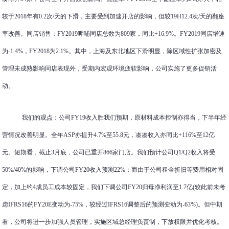
较于2018年有0.2次/天的下滑，主要受到加速开店的影响，但较19H12.4次/天的翻座
率改善。同店销售：FY2019呷哺同店总数为809家，同比+16.9%。FY2019同店增速
为-1.4%，FY2018为2.1%。其中，上海及东北地区下滑明显，除区域性扩张加密及
管理未成熟影响同店表现外，受期内宏观环境疲软影响，公司实施了更多促销活
动。
我们的观点：公司FY19收入胜我们预期，原材料成本控制亦得当，下半年经
营情况改善明显。全年ASP亦提升4.7%至55.8元，凑凑收入亦同比+116%至12亿
元。短期看，截止3月底，公司已重开866家门店。我们预计公司Q1/Q2收入将受
50%/40%的影响，下调公司FY20收入预测22%；而由于公司租金折旧等费用相对固
定，加上约4成员工成本较固定，我们下调公司FY20归母净利润至1.7亿(较此前未考
虑IFRS16的FY20E变动为-75%，较经过IFRS16调整后的预测变动为-63%)。但中期
看，公司将进一步加强人员管理，实施区域总经理负责制，下放权限并优化考核。