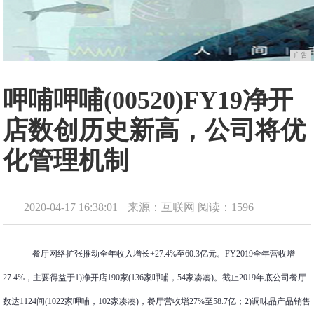
广告
呷哺呷哺(00520)FY19净开
店数创历史新高，公司将优
化管理机制
2020-04-17 16:38:01
来源：互联网
阅读：1596
餐厅网络扩张推动全年收入增长+27.4%至60.3亿元。FY2019全年营收增
27.4%，主要得益于1)净开店190家(136家呷哺，54家凑凑)。截止2019年底公司餐厅
数达1124间(1022家呷哺，102家凑凑)，餐厅营收增27%至58.7亿；2)调味品产品销售