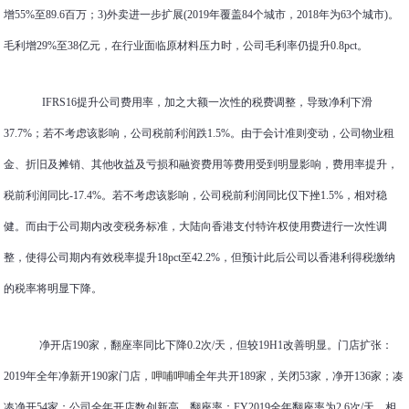
增55%至89.6百万；3)外卖进一步扩展(2019年覆盖84个城市，2018年为63个城市)。
毛利增29%至38亿元，在行业面临原材料压力时，公司毛利率仍提升0.8pct。
IFRS16提升公司费用率，加之大额一次性的税费调整，导致净利下滑
37.7%；若不考虑该影响，公司税前利润跌1.5%。由于会计准则变动，公司物业租
金、折旧及摊销、其他收益及亏损和融资费用等费用受到明显影响，费用率提升，
税前利润同比-17.4%。若不考虑该影响，公司税前利润同比仅下挫1.5%，相对稳
健。而由于公司期内改变税务标准，大陆向香港支付特许权使用费进行一次性调
整，使得公司期内有效税率提升18pct至42.2%，但预计此后公司以香港利得税缴纳
的税率将明显下降。
净开店190家，翻座率同比下降0.2次/天，但较19H1改善明显。门店扩张：
2019年全年净新开190家门店，
呷哺呷哺
全年共开189家，关闭53家，净开136家；凑
凑净开54家；公司全年开店数创新高。翻座率：FY2019全年翻座率为2.6次/天，相