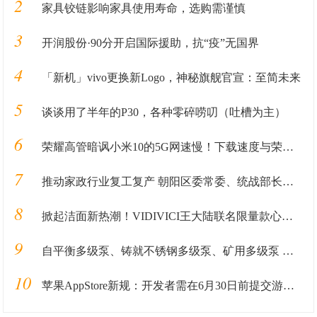
2
家具铰链影响家具使用寿命，选购需谨慎
3
开润股份·90分开启国际援助，抗“疫”无国界
4
「新机」vivo更换新Logo，神秘旗舰官宣：至简未来
5
谈谈用了半年的P30，各种零碎唠叨（吐槽为主）
6
荣耀高管暗讽小米10的5G网速慢！下载速度与荣耀V30相差4.2倍？
7
推动家政行业复工复产 朝阳区委常委、统战部长暴剑调研管家帮
8
掀起洁面新热潮！VIDIVICI王大陆联名限量款心动上市
9
自平衡多级泵、铸就不锈钢多级泵、矿用多级泵 请选择佳能泵业
10
苹果AppStore新规：开发者需在6月30日前提交游戏版号