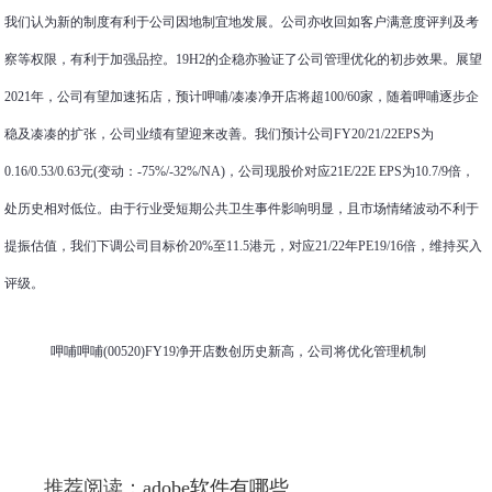
我们认为新的制度有利于公司因地制宜地发展。公司亦收回如客户满意度评判及考
察等权限，有利于加强品控。19H2的企稳亦验证了公司管理优化的初步效果。展望
2021年，公司有望加速拓店，预计呷哺/凑凑净开店将超100/60家，随着呷哺逐步企
稳及凑凑的扩张，公司业绩有望迎来改善。我们预计公司FY20/21/22EPS为
0.16/0.53/0.63元(变动：-75%/-32%/NA)，公司现股价对应21E/22E EPS为10.7/9倍，
处历史相对低位。由于行业受短期公共卫生事件影响明显，且市场情绪波动不利于
提振估值，我们下调公司目标价20%至11.5港元，对应21/22年PE19/16倍，维持买入
评级。
呷哺呷哺(00520)FY19净开店数创历史新高，公司将优化管理机制
推荐阅读：
adobe软件有哪些