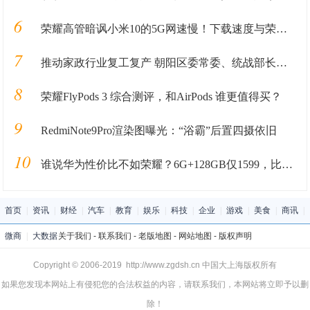
6
荣耀高管暗讽小米10的5G网速慢！下载速度与荣耀V30相差4.2倍？
7
推动家政行业复工复产 朝阳区委常委、统战部长暴剑调研管家帮
8
荣耀FlyPods 3 综合测评，和AirPods 谁更值得买？
9
RedmiNote9Pro渲染图曝光：“浴霸”后置四摄依旧
10
谁说华为性价比不如荣耀？6G+128GB仅1599，比荣耀8X更能打！
首页
|
资讯
|
财经
|
汽车
|
教育
|
娱乐
|
科技
|
企业
|
游戏
|
美食
|
商讯
|
微商
|
大数据
关于我们
-
联系我们
-
老版地图
-
网站地图
-
版权声明
Copyright © 2006-2019 http://www.zgdsh.cn 中国大上海版权所有
如果您发现本网站上有侵犯您的合法权益的内容，请联系我们，本网站将立即予以删
除！