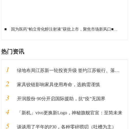
■
国为医药“帕立骨化醇注射液”获批上市，聚焦市场新风口
■
佰特
热门资讯
1
绿地布局江苏新一轮投资升级 签约江苏银行、落地重大产业
2
家具铰链影响家具使用寿命，选购需谨慎
3
开润股份·90分开启国际援助，抗“疫”无国界
4
「新机」vivo更换新Logo，神秘旗舰官宣：至简未来
5
谈谈用了半年的P30，各种零碎唠叨（吐槽为主）