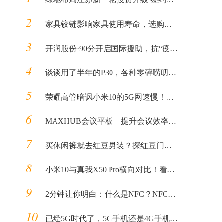
2
家具铰链影响家具使用寿命，选购需谨慎
3
开润股份·90分开启国际援助，抗“疫”无国界
4
谈谈用了半年的P30，各种零碎唠叨（吐槽为主）
5
荣耀高管暗讽小米10的5G网速慢！下载速度与荣耀V30相差4.2倍？
6
MAXHUB会议平板—提升会议效率的神器
7
买休闲裤就去红豆男装？探红豆门店：品质升级更有型
8
小米10与真我X50 Pro横向对比！看完你就知道该选谁了
9
2分钟让你明白：什么是NFC？NFC有什么用处？
10
已经5G时代了，5G手机还是4G手机，现在大家到底是应该如何选择？