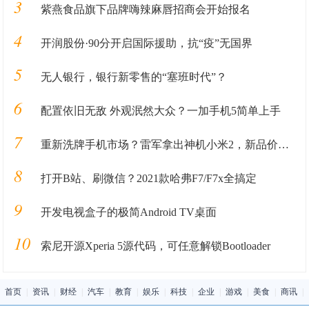
3
紫燕食品旗下品牌嗨辣麻唇招商会开始报名
4
开润股份·90分开启国际援助，抗“疫”无国界
5
无人银行，银行新零售的“塞班时代”？
6
配置依旧无敌 外观泯然大众？一加手机5简单上手
7
重新洗牌手机市场？雷军拿出神机小米2，新品价格将重回7年前？
8
打开B站、刷微信？2021款哈弗F7/F7x全搞定
9
开发电视盒子的极简Android TV桌面
10
索尼开源Xperia 5源代码，可任意解锁Bootloader
首页
|
资讯
|
财经
|
汽车
|
教育
|
娱乐
|
科技
|
企业
|
游戏
|
美食
|
商讯
|