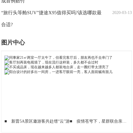
成首例赔付
“旅行头等舱SUV”捷途X95值得买吗?该选哪款最
2020-03-13
合适?
图片中心
■
新晋5A景区邀游客共赴缙“云”游
■
疫情苍穹下，星群联合亲邻致敬社区一线工作者