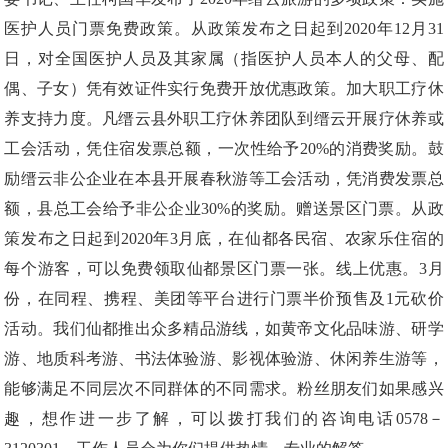
医护人员门票免费政策。从政策发布之日起到2020年12月31
日，对全国医护人员及其家属（指医护人员本人的父母、配
偶、子女）凭有效证件实行免费开放优惠政策。加大职工疗休
养支持力度。凡缙云县外职工疗休养团队到缙云开展疗休养或
工会活动，凭住宿发票总额，一次性给予20%的消费奖励。鼓
励缙云非公企业在本县开展春秋游等工会活动，凭消费发票总
额，县总工会给予非公企业30%的奖励。赠送景区门票。从政
策发布之日起到2020年3月底，在仙都各民宿、农家乐住宿的
每个游客，可以免费领取仙都景区门票一张。线上优惠。3月
份，在同程、携程、美团等平台进行门票半价预售及1元砍价
活动。我们仙都推出众多精品游线，如黄帝文化品味游、研学
游、地质科考游、书法体验游、影视体验游、休闲养生游等，
能够满足不同层次不同群体的不同需求。粉丝朋友们如果感兴
趣，想作进一步了解，可以拨打我们的咨询电话0578－