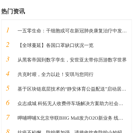
热门资讯
1
一五零生命：干细胞或可在新冠肺炎康复治疗中发挥重要作用
2
【全球蔓延】各国口罩缺口状况一览
3
从黑客帝国到数字孪生，安世亚太带你历游数字世界
4
共克时艰，全力以赴！安琪与您同行
5
基于区块链底层技术的“静安体育公益配送”启动居家健身在线服务
6
众志成城 科拓无人收费停车场解决方案助力社会复工稳产
7
呷哺呷哺X北京华联BHG Mall发力O2O新业务 线上“吸”客打造跨界新模式
8
抗疫不松懈，防护要加强，请接收饮食防护小妙招