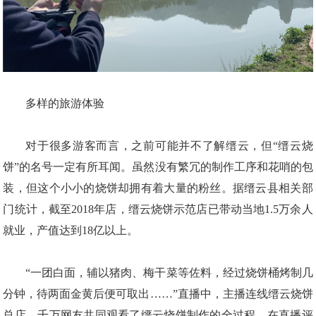
多样的旅游体验
对于很多游客而言，之前可能并不了解缙云，但“缙云烧
饼”的名号一定有所耳闻。虽然没有繁冗的制作工序和花哨的包
装，但这个小小的烧饼却拥有着大量的粉丝。据缙云县相关部
门统计，截至2018年店，缙云烧饼示范店已带动当地1.5万余人
就业，产值达到18亿以上。
“一团白面，辅以猪肉、梅干菜等佐料，经过烧饼桶烤制几
分钟，待两面金黄后便可取出……”直播中，主播连线缙云烧饼
总店，千万网友共同观看了缙云烧饼制作的全过程。在直播评