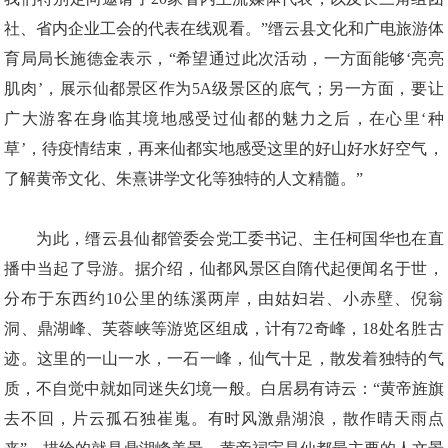
社、省内企业工会的代表在线观看。”缙云县文化和广电旅游体
育局局长施德金表示，“希望通过此次活动，一方面能够‘亮亮
肌肉’，展示仙都景区作为5A级景区的底气；另一方面，要让
广大游客在身临其境地感受过仙都的魅力之后，在心里‘种
草’，待疫情结束，再来仙都实地感受这里的好山好水好空气，
了解黄帝文化、朱熹讲学文化等独特的人文精髓。”
为此，缙云县仙都管委会党工委书记、主任柯国华也在直
播中当起了导游。据介绍，仙都风景区自隋代起便闻名于世，
分布于东西约10公里的练溪两岸，由姑妇岩、小赤壁、倪翁
洞、鼎湖峰、芙蓉峡等游览区组成，计有72奇峰，18处名胜古
迹。这里的一山一水，一石一峰，仙气十足，散发着独特的气
质，不自觉中就如同迷失幻境一般。白居易有诗云：“黄帝旌旗
去不回，片云孤石独崔嵬。有时风激鼎湖浪，散作晴天雨点