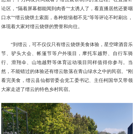
论区，“隔着屏幕都能闻到肉香”“太诱人了，看直播居然还要咽
口水”“缙云烧饼土索面，各种烦恼都不见”等等评论不时刷出，
体现着大家对缙云烧饼的赞誉和向往。
“到缙云，可不仅仅只有缙云烧饼美食体验，星空啤酒音乐
节、驴头大会、帐篷节等户外项目，摩托车越野、自行车骑
行、滑翔伞、山地越野等体育运动项目同样值得你参与。当
然，不能错过的体验还有缙云散落在青山绿水之中的民宿。”刚
看完美食，缙云县仙都管委会党工委书记、主任柯国华又带领
大家走进了缙云的特色乡村民宿。