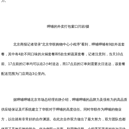
力。
呷哺的外卖打包窗口闫岩/摄
北京商报记者登录“北京华联购物中心小程序”看到，呷哺呷哺有9款外送套
餐，其中有4款不同口味的火锅套餐和5款生鲜蔬菜套餐，记者注意到，当天10点
前、17点前的订单均可以在2小时送达，而17点后的订单则需要次日送达，该套餐
配送范围为门店周边3公里内。
据呷哺呷哺北京市场总经理肖静介绍，呷哺呷哺的品牌力及强有力的高品质
供应链保证及IT系统建立了华联对于呷哺的高度信任。同时华联作为呷哺的物业
方，以往就有非常好的合作渊源。在此次合作双方做出了最大努力，双方团队也都