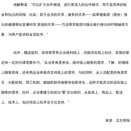
他解释道：“可以扩大合作领域、进行更深入的合作模式，而不是简单的租
金和扣点的回报。比如：双方会员的共享；服务的共享——如翠微集团（股份）推
出的健康驿站直播间等;资源的共享——万达商管集团与微众银行推出的纾困融资方
案，为商户提供租金贷款等。”
此外，魏波提到，疫情将零售企业推到线上，但能否在线上站住、发展好那
还有一定的功课需要补习。“从业务角度来说，面对线上顾客的需求，了解、听懂线
上顾客群体，还有商品业务能否支持线上的需求。与此同时，从人员配置的角度而
言，分配机制、用工机制、赋能机制等都要有创新变化，这样才能灵活的适应线上
顾客的需求。此外，企业要建立轻前台“重”后台组织，从政策上、商品上、配送
上、技术上、知识培训上给矛全方位支持。”
来源：北京商报