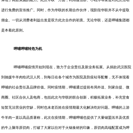
体现了高效实施的能力。此次华联一方面，利用微信群、小程序等渠道对此次活动
进行免费的宣传推广。同时，作为华联的长期合作伙伴，现阶段华联并不从中提取
佣金。一切从消费者利益出发是双方此次合作的初衷。无论华联，还是呷哺集团都
是本着此原则。
呷哺呷哺转危为机
呷哺呷哺疫情开始到现在，致力于企业责任及新业务拓展。从捐款武汉医院
到驰援牛羊肉给武汉人民，到每日在各个城市为医院及防疫站等配餐，无不体现着
呷哺的社会责任及品牌价值。同时疫情期，呷哺通过提前布局外送、到家自提、微
商圈、社区合伙人及电商，包括此次与华联的联合创新，积极拓展业务，补充堂食
短暂无法营业的空缺，同时也未老百姓在疫情期最大化解决吃好问题。呷哺的上游
牛羊肉一直以高品质著称，此次在疫情期，呷哺呷哺也提供了大量锡盟羔羊及优质
的牛上脑等原切肉，打破了大家以往对于火锅食材的印象，原切肉高端配置成为呷