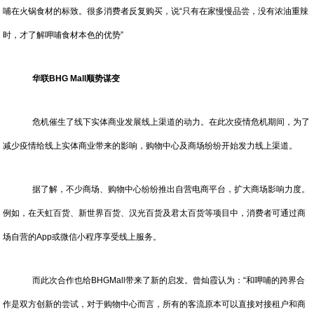
哺在火锅食材的标致。很多消费者反复购买，说“只有在家慢慢品尝，没有浓油重辣
时，才了解呷哺食材本色的优势”
华联BHG Mall顺势谋变
危机催生了线下实体商业发展线上渠道的动力。在此次疫情危机期间，为了
减少疫情给线上实体商业带来的影响，购物中心及商场纷纷开始发力线上渠道。
据了解，不少商场、购物中心纷纷推出自营电商平台，扩大商场影响力度。
例如，在天虹百货、新世界百货、汉光百货及君太百货等项目中，消费者可通过商
场自营的App或微信小程序享受线上服务。
而此次合作也给BHGMall带来了新的启发。曾灿霞认为：“和呷哺的跨界合
作是双方创新的尝试，对于购物中心而言，所有的客流原本可以直接对接租户和商