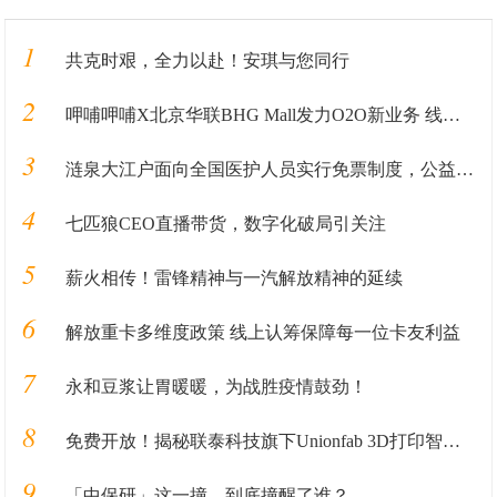
1
共克时艰，全力以赴！安琪与您同行
2
呷哺呷哺X北京华联BHG Mall发力O2O新业务 线上“吸”客打造跨界新模式
3
涟泉大江户面向全国医护人员实行免票制度，公益捐款助力疫后重建
4
七匹狼CEO直播带货，数字化破局引关注
5
薪火相传！雷锋精神与一汽解放精神的延续
6
解放重卡多维度政策 线上认筹保障每一位卡友利益
7
永和豆浆让胃暖暖，为战胜疫情鼓劲！
8
免费开放！揭秘联泰科技旗下Unionfab 3D打印智慧工厂，云智造是一种什么体验？
9
「中保研」这一撞，到底撞醒了谁？