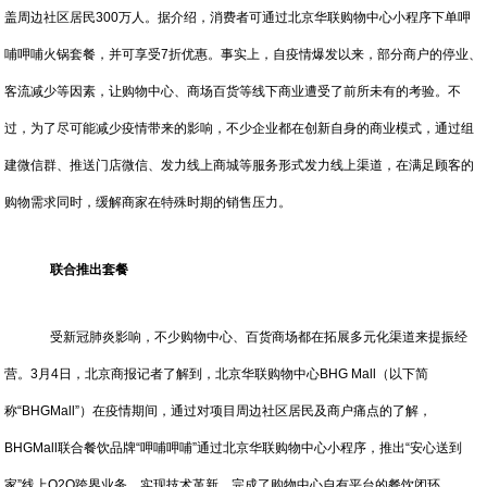
盖周边社区居民300万人。据介绍，消费者可通过北京华联购物中心小程序下单呷
哺呷哺火锅套餐，并可享受7折优惠。事实上，自疫情爆发以来，部分商户的停业、
客流减少等因素，让购物中心、商场百货等线下商业遭受了前所未有的考验。不
过，为了尽可能减少疫情带来的影响，不少企业都在创新自身的商业模式，通过组
建微信群、推送门店微信、发力线上商城等服务形式发力线上渠道，在满足顾客的
购物需求同时，缓解商家在特殊时期的销售压力。
联合推出套餐
受新冠肺炎影响，不少购物中心、百货商场都在拓展多元化渠道来提振经
营。3月4日，北京商报记者了解到，北京华联购物中心BHG Mall（以下简
称“BHGMall”）在疫情期间，通过对项目周边社区居民及商户痛点的了解，
BHGMall联合餐饮品牌“呷哺呷哺”通过北京华联购物中心小程序，推出“安心送到
家”线上O2O跨界业务，实现技术革新，完成了购物中心自有平台的餐饮闭环。