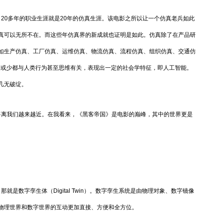
0多年的职业生涯就是20年的仿真生涯。该电影之所以让一个仿真老兵如此
真可以无所不在。而这些年仿真界的新成就也证明是如此。仿真除了在产品研
如生产仿真、工厂仿真、运维仿真、物流仿真、流程仿真、组织仿真、交通仿
多或少都与人类行为甚至思维有关，表现出一定的社会学特征，即人工智能。
几无破绽。
离我们越来越近。在我看来，《黑客帝国》是电影的巅峰，其中的世界更是
数字孪生体（Digital Twin）。数字孪生系统是由物理对象、数字镜像
物理世界和数字世界的互动更加直接、方便和全方位。