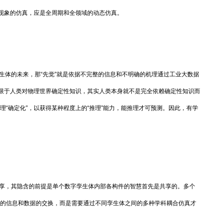
现象的仿真，应是全周期和全领域的动态仿真。
生体的未来，那“先觉”就是依据不完整的信息和不明确的机理通过工业大数据
限于人类对物理世界确定性知识，其实人类本身就不是完全依赖确定性知识而
机理“确定化”，以获得某种程度上的“推理”能力，能推理才可预测。因此，有学
享，其隐含的前提是单个数字孪生体内部各构件的智慧首先是共享的。多个
仅仅的信息和数据的交换，而是需要通过不同孪生体之间的多种学科耦合仿真才