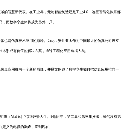
的智慧新代表。在工业界，无论智能制造还是工业4.0，这些智能化体系都
只，而数字孪生体将成为另外一只。
体也是仿真技术应用的巅峰。为此，安世亚太作为中国最大的仿真公司设立
技术形成有价值的解决方案，通过工程化应用造福人类。
仿真应用推向一个新的巅峰，并撰文阐述了数字孪生如何把仿真应用推向一
阵（Matrix）”惊到怀疑人生。时隔4年，第二集和第三集推出，虽然没有第
曲定义为电影的巅峰，直到现在。