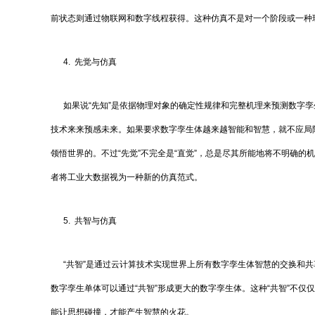
前状态则通过物联网和数字线程获得。这种仿真不是对一个阶段或一种
4. 先觉与仿真
如果说“先知”是依据物理对象的确定性规律和完整机理来预测数字孪
技术来来预感未来。如果要求数字孪生体越来越智能和智慧，就不应局
领悟世界的。不过“先觉”不完全是“直觉”，总是尽其所能地将不明确的
者将工业大数据视为一种新的仿真范式。
5. 共智与仿真
“共智”是通过云计算技术实现世界上所有数字孪生体智慧的交换和共
数字孪生单体可以通过“共智”形成更大的数字孪生体。这种“共智”不
能让思想碰撞，才能产生智慧的火花。