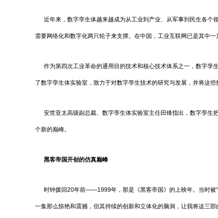
近年来，数字孪生体越来越成为从工业到产业、从军事到民生各个领域
需要网络化和数字化两只轮子来支撑。在中国，工业互联网已是其中一
作为第四次工业革命的通用目的技术和核心技术体系之一，数字孪生
了数字孪生体实验室，致力于对数字孪生技术的研究与发展，并将这些
安世亚太高级副总裁、数字孪生体实验室主任田锋指出，数字孪生把
个新的巅峰。
黑客帝国开创的仿真巅峰
时钟拨回20年前——1999年，那是《黑客帝国》的上映年。当时被“矩
一集那么惊艳和震撼，但其持续的创新和立体化的脑洞，让我将这三部