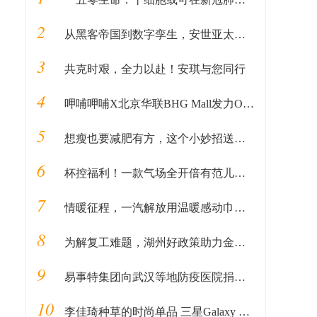
2
从黑客帝国到数字孪生，安世亚太带你历游数字世界
3
共克时艰，全力以赴！安琪与您同行
4
呷哺呷哺X北京华联BHG Mall发力O2O新业务 线上“吸”客打造跨界新模式
5
想瘦也要减肥有方，这个小妙招送给你
6
杯控福利！一款气场全开倍有范儿的神仙保温杯
7
情暖征程，一汽解放用温暖感动巾帼的心……
8
为解复工难题，湖州好政策助力金茂悦项目“包车接人”
9
易事特集团向武汉等地防疫医院捐赠1000万元医用电源设备，与全国人民共克时艰！
10
李佳琦种草的时尚单品 三星Galaxy Z Flip再度售罄！