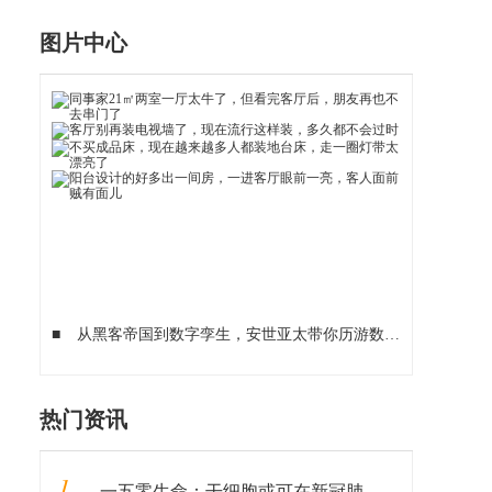
图片中心
■
从黑客帝国到数字孪生，安世亚太带你历游数字世界
■
逆风
热门资讯
1
一五零生命：干细胞或可在新冠肺炎康复治疗中发挥重要作用