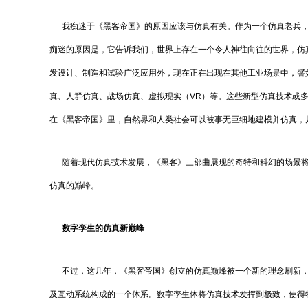
我痴迷于《黑客帝国》的原因应该与仿真有关。作为一个仿真老兵，2
痴迷的原因是，它告诉我们，世界上存在一个令人神往向往的世界，仿
发设计、制造和试验广泛应用外，现在正在出现在其他工业场景中，譬
真、人群仿真、战场仿真、虚拟现实（VR）等。这些新型仿真技术或
在《黑客帝国》里，自然界和人类社会可以被事无巨细地建模并仿真，
随着现代仿真技术发展，《黑客》三部曲展现的奇特和科幻的场景将
仿真的巅峰。
数字孪生的仿真新巅峰
不过，这几年，《黑客帝国》创立的仿真巅峰被一个新的理念刷新，那就是
及互动系统构成的一个体系。数字孪生体将仿真技术发挥到极致，使得