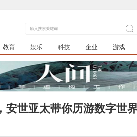
教育
娱乐
科技
企业
游戏
，安世亚太带你历游数字世