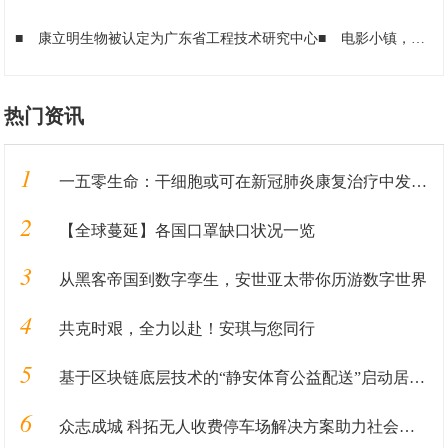
■
康立明生物被认定为广东省工程技术研究中心
■
电影小镇，一个让你放肆做梦的地方
热门资讯
1
一五零生命：干细胞或可在新冠肺炎康复治疗中发挥重要作用
2
【全球蔓延】各国口罩缺口状况一览
3
从黑客帝国到数字孪生，安世亚太带你历游数字世界
4
共克时艰，全力以赴！安琪与您同行
5
基于区块链底层技术的“静安体育公益配送”启动居家健身在线服务
6
众志成城 科拓无人收费停车场解决方案助力社会复工稳产