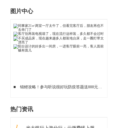
图片中心
■
锦鲤攻略！参与听说很好玩防疫答题送888元红包
■
科学战“
热门资讯
1
光大银行上海分行：云缴费线上服务助力打赢“防疫”阻击战