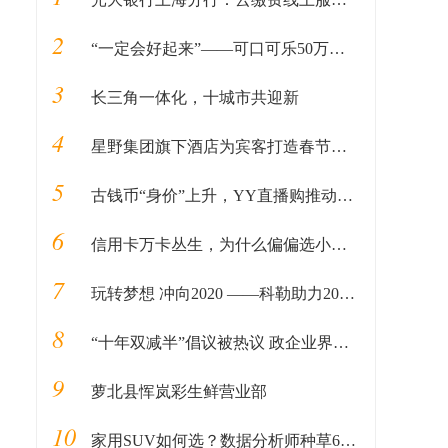
2
“一定会好起来”——可口可乐50万美元医疗物资抵达中国
3
长三角一体化，十城市共迎新
4
星野集团旗下酒店为宾客打造春节冰雪玩趣新体验
5
古钱币“身价”上升，YY直播购推动古钱币流通
6
信用卡万卡丛生，为什么偏偏选小黄卡？
7
玩转梦想 冲向2020 ——科勒助力2020上海静安元旦10公里迎新跑
8
“十年双减半”倡议被热议 政企业界代表共绘共享经济蓝图
9
萝北县恽岚彩生鲜营业部
10
家用SUV如何选？数据分析师种草6万6哈弗M6