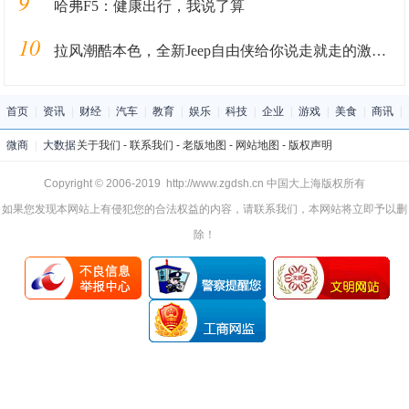
9
哈弗F5：健康出行，我说了算
10
拉风潮酷本色，全新Jeep自由侠给你说走就走的激情和底气
首页
|
资讯
|
财经
|
汽车
|
教育
|
娱乐
|
科技
|
企业
|
游戏
|
美食
|
商讯
|
微商
|
大数据
关于我们
-
联系我们
-
老版地图
-
网站地图
-
版权声明
Copyright © 2006-2019 http://www.zgdsh.cn 中国大上海版权所有
如果您发现本网站上有侵犯您的合法权益的内容，请联系我们，本网站将立即予以删
除！