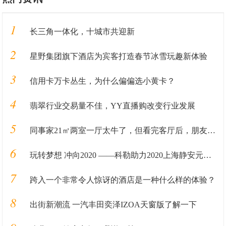
1
长三角一体化，十城市共迎新
2
星野集团旗下酒店为宾客打造春节冰雪玩趣新体验
3
信用卡万卡丛生，为什么偏偏选小黄卡？
4
翡翠行业交易量不佳，YY直播购改变行业发展
5
同事家21㎡两室一厅太牛了，但看完客厅后，朋友再也不去串门了
6
玩转梦想 冲向2020 ——科勒助力2020上海静安元旦10公里迎新跑
7
跨入一个非常令人惊讶的酒店是一种什么样的体验？
8
出街新潮流 一汽丰田奕泽IZOA天窗版了解一下