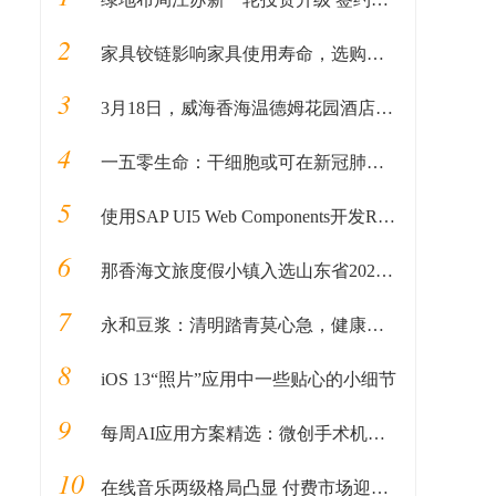
2
家具铰链影响家具使用寿命，选购需谨慎
3
3月18日，威海香海温德姆花园酒店火爆认筹，荣耀开盘！
4
一五零生命：干细胞或可在新冠肺炎康复治疗中发挥重要作用
5
使用SAP UI5 Web Components开发React应用
6
那香海文旅度假小镇入选山东省2020年重大建设项目名单
7
永和豆浆：清明踏青莫心急，健康防疫别忽视！
8
iOS 13“照片”应用中一些贴心的小细节
9
每周AI应用方案精选：微创手术机器人；人工智能外骨骼康复手套等
10
在线音乐两级格局凸显 付费市场迎积极信号