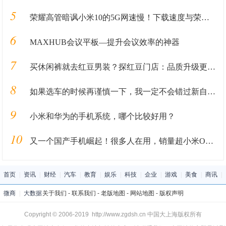
5
荣耀高管暗讽小米10的5G网速慢！下载速度与荣耀V30相差4.2倍？
6
MAXHUB会议平板—提升会议效率的神器
7
买休闲裤就去红豆男装？探红豆门店：品质升级更有型
8
如果选车的时候再谨慎一下，我一定不会错过新自由光2.0T
9
小米和华为的手机系统，哪个比较好用？
10
又一个国产手机崛起！很多人在用，销量超小米OPPO，老板白手起家
首页
|
资讯
|
财经
|
汽车
|
教育
|
娱乐
|
科技
|
企业
|
游戏
|
美食
|
商讯
|
微商
|
大数据
关于我们
-
联系我们
-
老版地图
-
网站地图
-
版权声明
Copyright © 2006-2019 http://www.zgdsh.cn 中国大上海版权所有