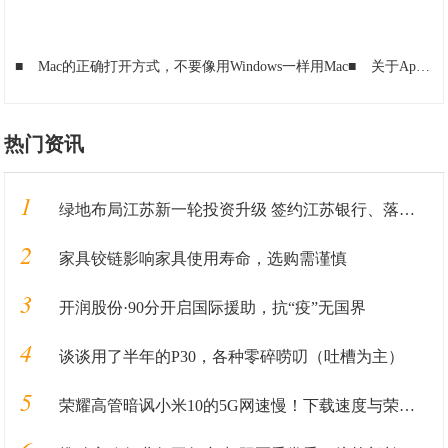
■
Mac的正确打开方式，不要像用Windows一样用Mac
■
关于Apple新款iPhone，目前我们知道些什么？
热门资讯
1
绿地布局江苏新一轮投资升级 签约江苏银行、落地重大产业
2
家具铰链影响家具使用寿命，选购需谨慎
3
开润股份·90分开启国际援助，抗“疫”无国界
4
谈谈用了半年的P30，各种零碎唠叨（吐槽为主）
5
荣耀高管暗讽小米10的5G网速慢！下载速度与荣耀V30相差4.2倍？