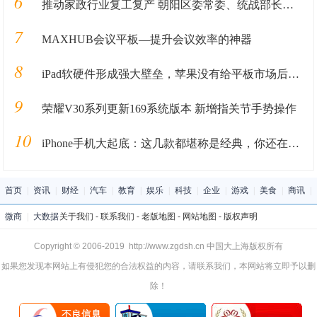
6
推动家政行业复工复产 朝阳区委常委、统战部长暴剑调研管家帮
7
MAXHUB会议平板—提升会议效率的神器
8
iPad软硬件形成强大壁垒，苹果没有给平板市场后来者机会
9
荣耀V30系列更新169系统版本 新增指关节手势操作
10
iPhone手机大起底：这几款都堪称是经典，你还在用它吗？
首页
|
资讯
|
财经
|
汽车
|
教育
|
娱乐
|
科技
|
企业
|
游戏
|
美食
|
商讯
|
微商
|
大数据
关于我们
-
联系我们
-
老版地图
-
网站地图
-
版权声明
Copyright © 2006-2019 http://www.zgdsh.cn 中国大上海版权所有
如果您发现本网站上有侵犯您的合法权益的内容，请联系我们，本网站将立即予以删
除！