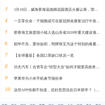
3
3月18日，威海香海温德姆花园酒店火爆认筹，荣耀开盘！
4
一五零生命：干细胞或可在新冠肺炎康复治疗中发挥重要作用
5
那香海文旅度假小镇入选山东省2020年重大建设项目名单
6
韶华不负，爱你如初，明牌珠宝为这个特别的春夏送一抹甜
7
【全球蔓延】各国口罩缺口状况一览
8
功夫汽车丨合资车企“转型大业”如何才能更高效务实？这家车企做了一次有益尝试！
9
苹果华为小米手机春节报价单
10
这些APP你都不知道，还好意思说在日本留学？（人在日本篇）