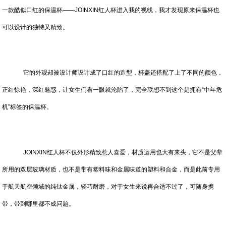
一款酷似口红的保温杯——JOINXIN红人杯进入我的视线，我才发现原来保温杯也
可以设计的独特又精致。
它的外观却被设计师设计成了口红的造型，杯盖还搭配了上了不同的颜色，
正红惊艳，深红魅惑，让女生们看一眼就沦陷了，完全联想不到这个是拥有“中年危
机”标签的保温杯。
JOINXIN红人杯不仅外形精致惹人喜爱，材质运用也大有来头，它不是父辈
所用的双层玻璃材质，也不是带有塑料味和金属味道的塑料和合金，而是此前专用
于航天航空领域的纯钛金属，轻巧耐磨，对于女生来说再合适不过了，可随身携
带，带到哪里都不成问题。