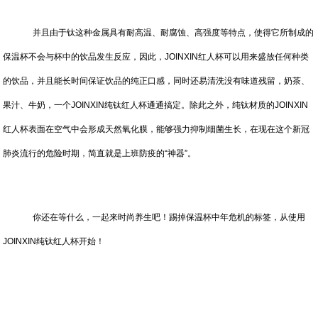
并且由于钛这种金属具有耐高温、耐腐蚀、高强度等特点，使得它所制成的
保温杯不会与杯中的饮品发生反应，因此，JOINXIN红人杯可以用来盛放任何种类
的饮品，并且能长时间保证饮品的纯正口感，同时还易清洗没有味道残留，奶茶、
果汁、牛奶，一个JOINXIN纯钛红人杯通通搞定。除此之外，纯钛材质的JOINXIN
红人杯表面在空气中会形成天然氧化膜，能够强力抑制细菌生长，在现在这个新冠
肺炎流行的危险时期，简直就是上班防疫的“神器”。
你还在等什么，一起来时尚养生吧！踢掉保温杯中年危机的标签，从使用
JOINXIN纯钛红人杯开始！