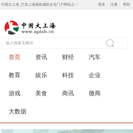
中国大上海_打造上海最权威的企业门户网站之一
登录
|
注册
|
帮助
首页
资讯
财经
汽车
教育
娱乐
科技
企业
游戏
美食
商讯
微商
大数据