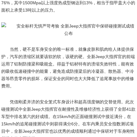
76%，其中1500Mpa以上强度热成型钢达到13%，相当于指甲盖大小的
面积上承受13吨以上的压力。
当然，硬不是车身安全的唯一标准，就像皮肤和肌肉给人体提供保
护，汽车的溃缩区就要该软的软，该硬的硬。全新Jeep大指挥官的前端
运用了铝制防撞梁和吸能盒。得益于铝材特有的溃缩失效特性，能有效
的吸收低速碰撞中的能量，避免造成防撞梁后的冷凝器、散热器、中冷
器等昂贵零件的损坏，保证安全的同时也大大降低了追尾事故中的维修
费用。
凭借刚柔并济的安全笼式车身设计和超高强度钢的交替使用。此次
碰撞测试中全新Jeep大指挥官在耐撞性及维修经济性上获得了全部41款
车型中排名第六的好成绩。在15km/h的正面碰撞测试中接近满分，在
15km/h的追尾碰撞测试中则获得满分6分。在车内乘员安全指数测试项
目中，全新Jeep大指挥官也以优秀的成绩顺利通过中保研对于车身刚性