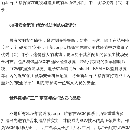
新Jeep大指挥官在此次碰撞测试的车顶强度项目中，获得优秀（G）评
价。
80项安全配置 缔造辅助测试G级评分
最有效的安全防护，是时刻保持警醒，防患于未然。除了在结构强
度的安全"硬实力"之外，全新Jeep大指挥官在辅助测试环节中亦摘得了
优秀（G）评价，这份骄人的成绩，要归功于其所配备的多项主被动安
全科技。包含增强型ACC自适应巡航系统、带刹停功能的倒车辅助系
统、FCW前撞预警系统、电子驻车辅助Autohold、BSM盲区监测系统
等在内的近80项主被动安全科技配置，将全新Jeep大指挥官打造成由内
至外的"安全堡垒"，时刻守护每一位驾乘人员的安全。
世界级标杆工厂 更高标准打造安心品质
不是所有SUV都能叫做Jeep，唯有在WCM体系下历经重重考验，
打造出先进的产品制造品质实力，才能成为SUV技术的真正领导者。作
为WCM银牌认证工厂，广汽菲克长沙工厂和广州工厂以"全面贯彻WCM