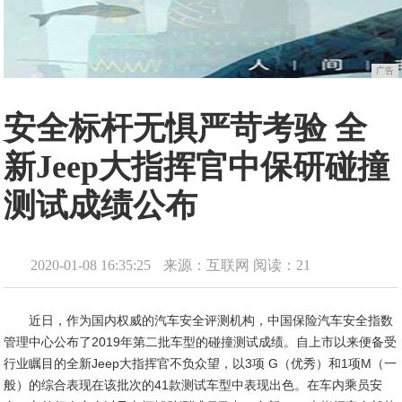
广告
安全标杆无惧严苛考验 全
新Jeep大指挥官中保研碰撞
测试成绩公布
2020-01-08 16:35:25
来源：互联网
阅读：21
近日，作为国内权威的汽车安全评测机构，中国保险汽车安全指数
管理中心公布了2019年第二批车型的碰撞测试成绩。自上市以来便备受
行业瞩目的全新Jeep大指挥官不负众望，以3项 G（优秀）和1项M（一
般）的综合表现在该批次的41款测试车型中表现出色。在车内乘员安