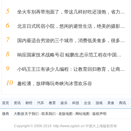
5
坐火车别再带泡面了，带这几样好吃还顶饱，省力又方便
6
北京日式民宿小院，悠闲的避世生活，绝美的摄影圣地
7
国内最适合穷游的三个城市，消费低美食多，很多景点都免门票
8
响应国家技术战略号召 鲲鹏生态示范工程在中国科技城落地
9
小码王王江有谈少儿编程：让教育回归教育，让商业回归商业
10
趣松潘，放肆嗨玩奇峡沟冰雪欢乐谷
首页
|
资讯
|
财经
|
汽车
|
教育
|
娱乐
|
科技
|
企业
|
游戏
|
美食
|
商讯
|
微商
|
大数据
关于我们
-
联系我们
-
老版地图
-
网站地图
-
版权声明
Copyright © 2006-2019 http://www.zgdsh.cn 中国大上海版权所有